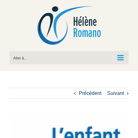
Passer
au
contenu
Aller à...
Précédent
Suivant
View
Larger