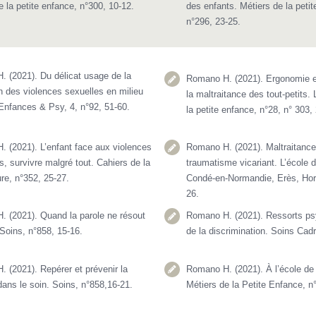
e la petite enfance, n°300, 10-12.
des enfants. Métiers de la petit
n°296, 23-25.
 (2021). Du délicat usage de la
Romano H. (2021). Ergonomie e
n des violences sexuelles en milieu
la maltraitance des tout-petits.
 Enfances & Psy, 4, n°92, 51-60.
la petite enfance, n°28, n° 303,
 (2021). L’enfant face aux violences
Romano H. (2021). Maltraitances
s, survivre malgré tout. Cahiers de la
traumatisme vicariant. L’école 
ure, n°352, 25-27.
Condé-en-Normandie, Erès, Hors
26.
 (2021). Quand la parole ne résout
Romano H. (2021). Ressorts ps
 Soins, n°858, 15-16.
de la discrimination. Soins Cadr
 (2021). Repérer et prévenir la
Romano H. (2021). À l’école de
dans le soin. Soins, n°858,16-21.
Métiers de la Petite Enfance, n