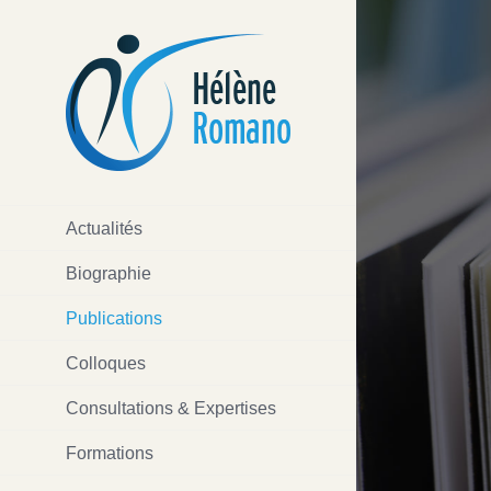
Passer
au
contenu
Actualités
Biographie
Publications
Colloques
Consultations & Expertises
Formations