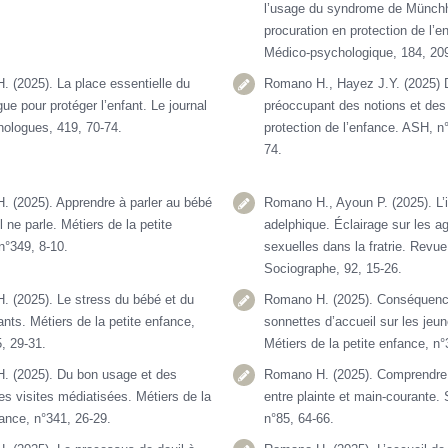
l’usage du syndrome de Münch
procuration
en protection de l’e
Médico-psychologique, 184, 20
 (2025). La place essentielle du
Romano H., Hayez J.Y. (2025)
ue pour protéger l’enfant. Le journal
préoccupant des notions et des
ologues, 419, 70-74.
protection de l’enfance. ASH, n
74.
 (2025). Apprendre à parler au bébé
Romano H., Ayoun P. (2025). L’
l ne parle. Métiers de la petite
adelphique. Éclairage sur les a
n°349, 8-10.
sexuelles dans la fratrie. Revue
Sociographe, 92, 15-26.
 (2025). Le stress du bébé et du
Romano H. (2025). Conséquen
ants. Métiers de la petite enfance,
sonnettes d’accueil sur les jeu
, 29-31.
Métiers de la petite enfance, n°
. (2025). Du bon usage et des
Romano H. (2025). Comprendre 
es visites médiatisées. Métiers de la
entre plainte et main-courante.
fance, n°341, 26-29.
n°85, 64-66.