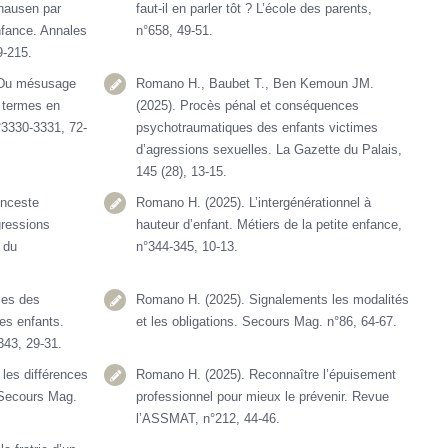
hausen par
faut-il en parler tôt ? L’école des parents,
nfance. Annales
n°658, 49-51.
9-215.
 Du mésusage
Romano H., Baubet T., Ben Kemoun JM.
 termes en
(2025). Procès pénal et conséquences
°3330-3331, 72-
psychotraumatiques des enfants victimes
d’agressions sexuelles. La Gazette du Palais,
145 (28), 13-15.
inceste
Romano H. (2025). L’intergénérationnel à
gressions
hauteur d’enfant. Métiers de la petite enfance,
 du
n°344-345, 10-13.
ces des
Romano H. (2025). Signalements les modalités
nes enfants.
et les obligations. Secours Mag. n°86, 64-67.
343, 29-31.
les différences
Romano H. (2025). Reconnaître l’épuisement
 Secours Mag.
professionnel pour mieux le prévenir. Revue
l’ASSMAT, n°212, 44-46.