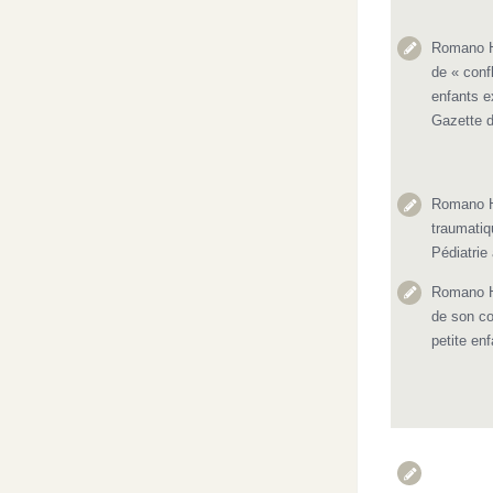
Romano H.
de « conf
enfants e
Gazette d
Romano H.
traumatiq
Pédiatrie
Romano H.
de son con
petite en