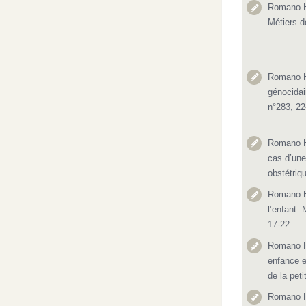
Romano H.
Métiers d
Romano H.
génocidair
n°283, 22
Romano H
cas d’une
obstétriq
Romano H.
l’enfant. 
17-22.
Romano H.
enfance e
de la pet
Romano H.