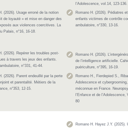
l’Adolescence, vol.14, 123-136.
 (2026). Usage erroné de la notion
Romano H. (2026). Pédiatres et
lit de loyauté » et mise en danger des
enfants victimes de contrôle coer
xposés aux violences coercitives. La
ambulatoire, n°330, 13-16.
u Palais, n°16, 16-18.
 (2026). Repérer les troubles post-
Romano H. (2026). L’intergénérat
ues à travers les jeux des enfants.
de l’intelligence artificielle. Cah
 ambulatoire, n°331, 41-44.
puériculture, n°395, 16-19.
 (2026). Parent endeuillé par la perte
Romano H., Fierdepied S., Ribad
joint et parentalité. Métiers de la
Adolescence et cybergrooming,
fance, n°353, 12-15.
méconnue en France. Neuropsyc
l’Enfance et de l’Adolescence, V
80
Romano H. Hayez J.Y. (2025).