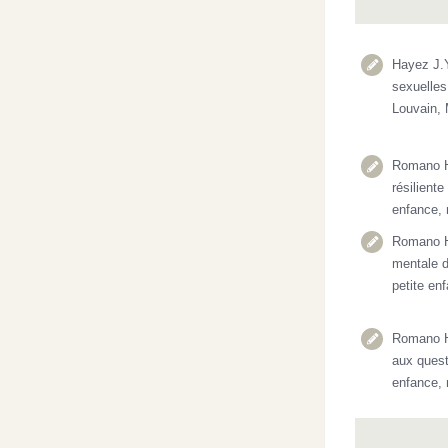
Hayez J.Y
sexuelles
Louvain, 
Romano H
résiliente
enfance, 
Romano H.
mentale d
petite en
Romano H.
aux quest
enfance, 