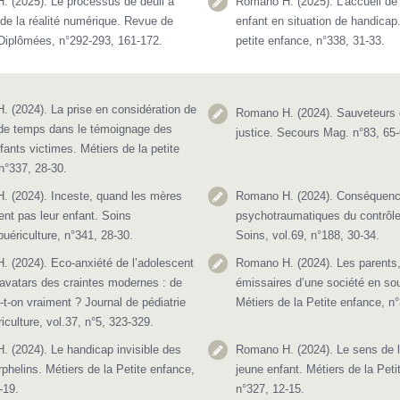
 (2025). Le processus de deuil à
Romano H. (2025). L’accueil de l
 de la réalité numérique. Revue de
enfant en situation de handicap.
Diplômées, n°292-293, 161-172.
petite enfance, n°338, 31-33.
 (2024). La prise en considération de
Romano H. (2024). Sauveteurs e
 de temps dans le témoignage des
justice. Secours Mag. n°83, 65-
fants victimes. Métiers de la petite
n°337, 28-30.
 (2024). Inceste, quand les mères
Romano H. (2024). Conséquen
ent pas leur enfant. Soins
psychotraumatiques du contrôle 
puériculture, n°341, 28-30.
Soins, vol.69, n°188, 30-34.
 (2024). Eco-anxiété de l’adolescent
Romano H. (2024). Les parents
 avatars des craintes modernes : de
émissaires d’une société en so
e-t-on vraiment ? Journal de pédiatrie
Métiers de la Petite enfance, n
iculture, vol.37, n°5, 323-329.
 (2024). Le handicap invisible des
Romano H. (2024). Le sens de l
rphelins. Métiers de la Petite enfance,
jeune enfant. Métiers de la Peti
-19.
n°327, 12-15.