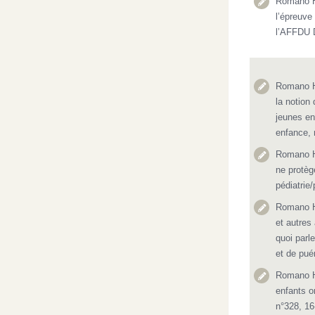
Romano H.
l’épreuve
l’AFFDU 
Romano H.
la notion
jeunes en
enfance, 
Romano H.
ne protèg
pédiatrie/
Romano H.
et autres
quoi parl
et de puér
Romano H.
enfants o
n°328, 16