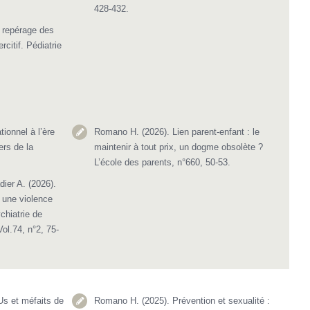
428-432.
 repérage des
citif. Pédiatrie
ionnel à l’ère
Romano H. (2026). Lien parent-enfant : le
iers de la
maintenir à tout prix, un dogme obsolète ?
L’école des parents, n°660, 50-53.
ier A. (2026).
 une violence
hiatrie de
ol.74, n°2, 75-
Us et méfaits de
Romano H. (2025). Prévention et sexualité :