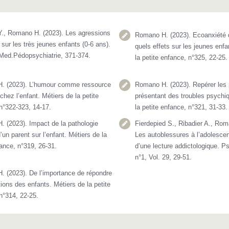
., Romano H. (2023). Les agressions
Romano H. (2023). Ecoanxiété 
 sur les très jeunes enfants (0-6 ans).
quels effets sur les jeunes enfa
Med.Pédopsychiatrie, 371-374.
la petite enfance, n°325, 22-25.
. (2023). L’humour comme ressource
Romano H. (2023). Repérer les 
 chez l’enfant. Métiers de la petite
présentant des troubles psychi
n°322-323, 14-17.
la petite enfance, n°321, 31-33.
 (2023). Impact de la pathologie
Fierdepied S., Ribadier A., Rom
’un parent sur l’enfant. Métiers de la
Les autoblessures à l’adolescen
fance, n°319, 26-31.
d’une lecture addictologique. P
n°1, Vol. 29, 29-51.
 (2023). De l’importance de répondre
ions des enfants. Métiers de la petite
n°314, 22-25.