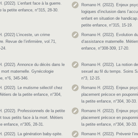
 (2022). L’enfant face à la guerre.
Romano H. (2022). Enjeux psy
e la petite enfance, n°315, 28-30.
logiques d’inclusion dans l’accu
enfant en situation de handicap.
petite enfance, n°315, 15-19.
 (2022) L’inceste, un crime
Romano H. (2022). Evolution du
e. Revue de l’infirmière, vol.71,
d’assistance maternelle. Métiers
-24.
enfance, n°308-309, 17-20.
. (2022). Annonce du décès dans le
Romano H. (2022). La notion d
 mort maternelle. Gynécologie
sexuel au fil du temps. Soins
ue, n°6, 345-346.
n°3, 12-15.
 (2022). Le mutisme sélectif chez
Romano H. (2022). Enjeux psyc
Métiers de la petite enfance, n°304,
placement précoce en pouponni
la petite enfance, n°304, 30-33.
 (2022). Professionnels de la petite
Romano H. (2022). Enjeux psyc
t tous petits face à la mort. Métiers
placement précoce en pouponni
ite enfance, n°305, 28-31.
la petite enfance, n°304, 30-33.
 (2022). La génération baby-spite.
Romano H. (2022). Prévenir l’i