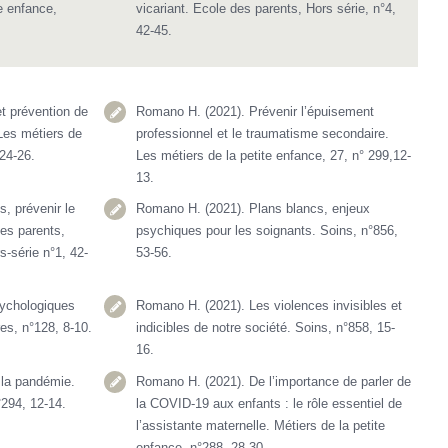
e enfance,
vicariant. Ecole des parents, Hors série, n°4,
42-45.
t prévention de
Romano H. (2021). Prévenir l’épuisement
 Les métiers de
professionnel et le traumatisme secondaire.
 24-26.
Les métiers de la petite enfance, 27, n° 299,12-
13.
, prévenir le
Romano H. (2021). Plans blancs, enjeux
des parents,
psychiques pour les soignants. Soins, n°856,
-série n°1, 42-
53-56.
ychologiques
Romano H. (2021). Les violences invisibles et
es, n°128, 8-10.
indicibles de notre société. Soins, n°858, 15-
16.
 la pandémie.
Romano H. (2021). De l’importance de parler de
°294, 12-14.
la COVID-19 aux enfants : le rôle essentiel de
l’assistante maternelle. Métiers de la petite
enfance, n°288, 28-30.