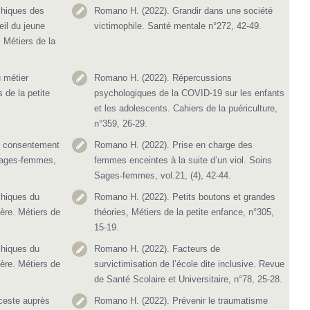
chiques des
Romano H. (2022). Grandir dans une société
eil du jeune
victimophile. Santé mentale n°272, 42-49.
 Métiers de la
 métier
Romano H. (2022). Répercussions
 de la petite
psychologiques de la COVID-19 sur les enfants
et les adolescents. Cahiers de la puériculture,
n°359, 26-29.
e consentement
Romano H. (2022). Prise en charge des
 Sages-femmes,
femmes enceintes à la suite d’un viol. Soins
Sages-femmes, vol.21, (4), 42-44.
hiques du
Romano H. (2022). Petits boutons et grandes
ère. Métiers de
théories, Métiers de la petite enfance, n°305,
15-19.
hiques du
Romano H. (2022). Facteurs de
ère. Métiers de
survictimisation de l’école dite inclusive. Revue
de Santé Scolaire et Universitaire, n°78, 25-28.
nceste auprès
Romano H. (2022). Prévenir le traumatisme