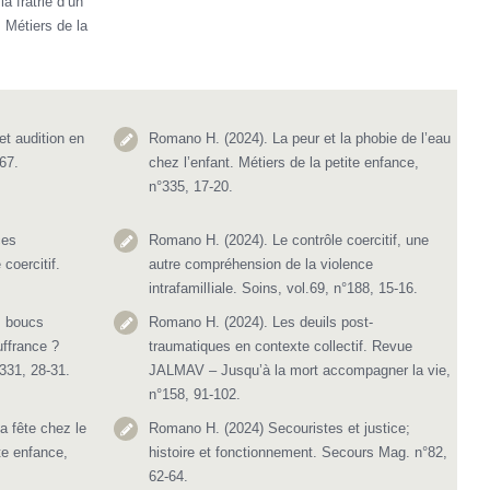
a fratrie d’un
 Métiers de la
t audition en
Romano H. (2024). La peur et la phobie de l’eau
67.
chez l’enfant. Métiers de la petite enfance,
n°335, 17-20.
ces
Romano H. (2024). Le contrôle coercitif, une
coercitif.
autre compréhension de la violence
intrafamilIiale. Soins, vol.69, n°188, 15-16.
, boucs
Romano H. (2024). Les deuils post-
uffrance ?
traumatiques en contexte collectif. Revue
°331, 28-31.
JALMAV – Jusqu’à la mort accompagner la vie,
n°158, 91-102.
a fête chez le
Romano H. (2024) Secouristes et justice;
te enfance,
histoire et fonctionnement. Secours Mag. n°82,
62-64.