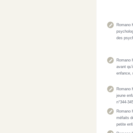
Romano H.
psycholog
des psych
Romano H.
avant qu’i
enfance, 
Romano H.
jeune enf
n°344-345
Romano H
méfaits d
petite en