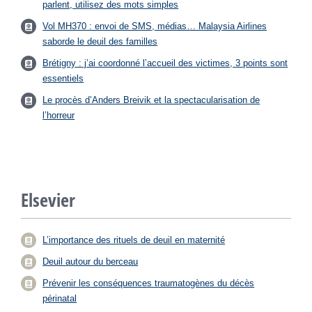
parlent, utilisez des mots simples
Vol MH370 : envoi de SMS, médias… Malaysia Airlines
saborde le deuil des familles
Brétigny : j’ai coordonné l’accueil des victimes, 3 points sont
essentiels
Le procès d’Anders Breivik et la spectacularisation de
l’horreur
Elsevier
L’importance des rituels de deuil en maternité
Deuil autour du berceau
Prévenir les conséquences traumatogènes du décès
périnatal