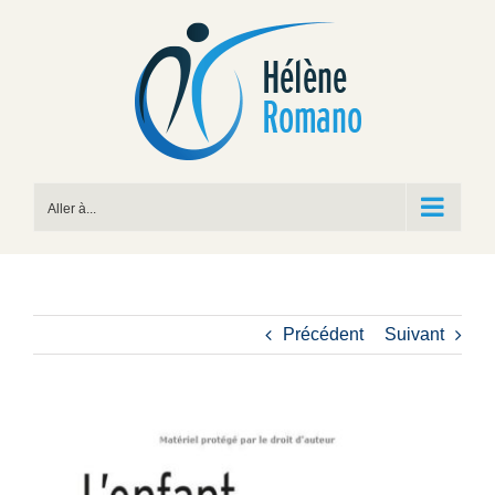
Passer
au
contenu
Aller à...
Précédent
Suivant
View
Larger